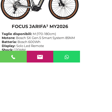
FOCUS JARIFA² MY2026
Taglie disponibili:
M (170-180cm)
Motore:
Bosch SX Gen.5 Smart System 85NM
Batteria:
Bosch 600Wh
Display:
Solo Led Remote
Shock:
120MM
Caratteristiche tecniche:
clicca qui
Listino:
2.999,00€
-30%
Nostro prezzo:
2
.099,00€
Per ulteriori dettagli, o richieste,
contattateci!
(+39)
349-8561377
anche Whatsapp
info@mattioliservice.it
Aperti tutti i giorni: 09:00-12:30 / 14:30-18:00