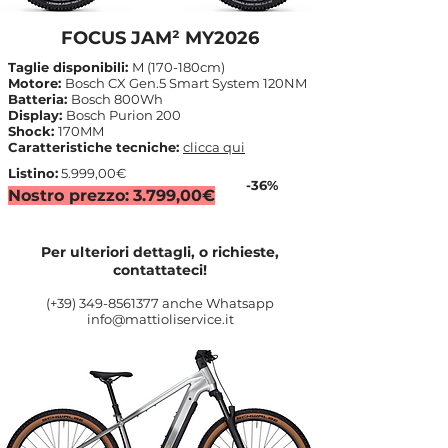
FOCUS JAM² MY2026
Taglie disponibili:
M (170-180cm)
Motore:
Bosch CX Gen.5 Smart System 120NM
Batteria:
Bosch 800Wh
Display:
Bosch Purion 200
Shock:
170MM
Caratteristiche tecniche:
clicca qui
Listino:
5.999,00€
-36%
Nostro prezzo:
3.799,00€
Per ulteriori dettagli, o richieste,
contattateci!
(+39)
349-8561377
anche Whatsapp
info@mattioliservice.it