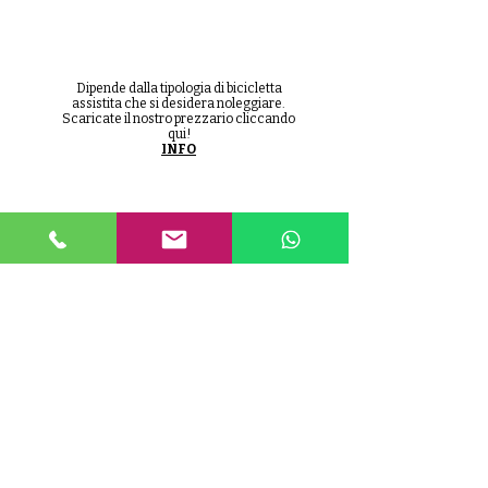
Dipende dalla tipologia di bicicletta
assistita che si desidera noleggiare.
Scaricate il nostro prezzario cliccando
qui!
INFO
C'è un'assicurazione sulle
bici?
Le bici ed i relativi accessori NON sono
assicurati, pertanto, l'utente è
pienamente responsabile dell'attrezzo
noleggiato. Tutto il materiale è da
trattarsi con diligenza.