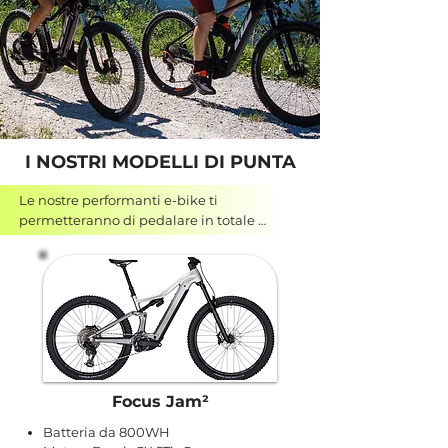
I NOSTRI MODELLI DI PUNTA
Le nostre performanti e-bike ti 
permetteranno di pedalare in totale 
tranquillità assieme alla famiglia lungo la 
ciclabile delle valli di Fiemme e Fassa. 
Avventurarti lungo itinerari mozzafiato e 
immersi nella natura come la Val Venegia, 
Paneveggio e l'Alpe Lusia. L'unico 
pensiero sarà: a quando la prossima?
Focus Jam²
Batteria da 800WH