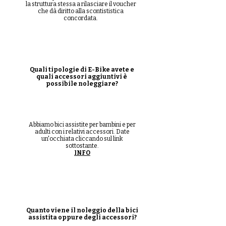
la struttura stessa a rilasciare il voucher
che dà diritto alla scontististica
concordata.
Quali tipologie di E-Bike avete e
quali accessori aggiuntivi è
possibile noleggiare?
Abbiamo bici assistite per bambini e per
adulti con i relativi accessori. Date
un'occhiata cliccando sul link
sottostante.
INFO
Quanto viene il noleggio della bici
assistita oppure degli accessori?