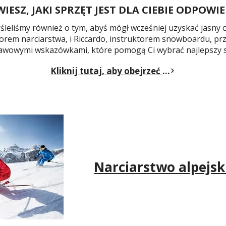
WIESZ, JAKI SPRZĘT JEST DLA CIEBIE ODPOWI
leliśmy również o tym, abyś mógł wcześniej uzyskać jasny 
torem narciarstwa, i Riccardo, instruktorem snowboardu, prz
awowymi wskazówkami, które pomogą Ci wybrać najlepszy s
Kliknij tutaj, aby obejrzeć filmy
Narciarstwo alpejsk