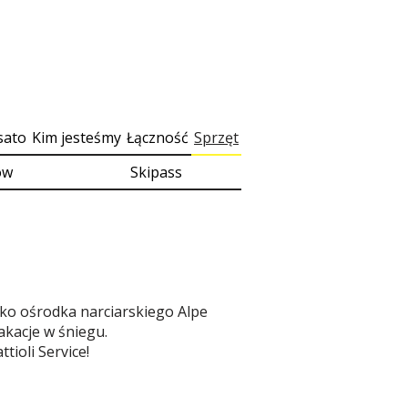
sato
Kim jesteśmy
Łączność
Sprzęt
ów
Skipass
ko ośrodka narciarskiego Alpe
akacje w śniegu.
tioli Service!