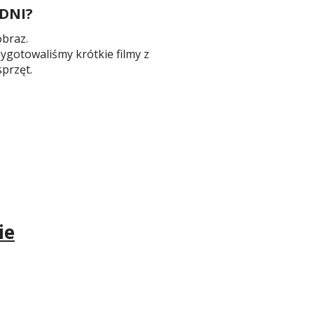
EDNI?
obraz.
ygotowaliśmy krótkie filmy z
przęt.
ie