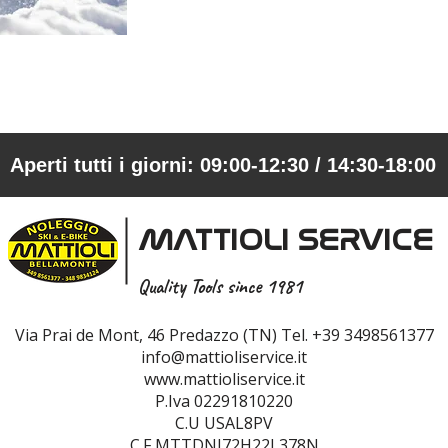
Aperti tutti i giorni: 09:00-12:30 / 14:30-18:00
MATTIOLI SERVICE
Quality Tools since 1981
Via Prai de Mont, 46 Predazzo (TN) Tel. +39 3498561377
info@mattioliservice.it
www.mattioliservice.it
P.Iva 02291810220
C.U USAL8PV
C.F MTTDNI72H22L378N