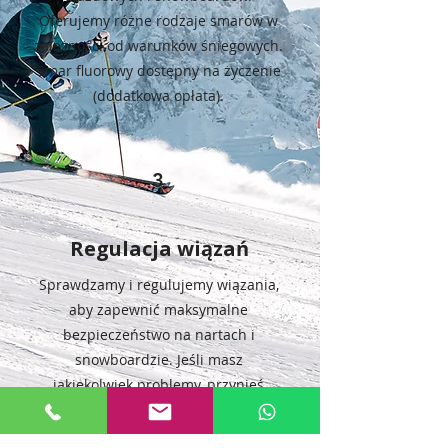
Oferujemy różne rodzaje smarów w
zależności od warunków śniegowych.
Smar fluorowy dostępny na życzenie
(dodatkowa opłata).
3
Regulacja wiązań
Sprawdzamy i regulujemy wiązania,
aby zapewnić maksymalne
bezpieczeństwo na nartach i
snowboardzie. Jeśli masz
jakiekolwiek problemy, przynieś
swoje narty – z przyjemnością
sprawdzimy je razem z Tobą.