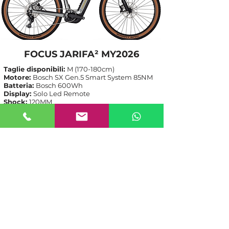
FOCUS JARIFA² MY2026
Taglie disponibili:
M (170-180cm)
Motore:
Bosch SX Gen.5 Smart System 85NM
Batteria:
Bosch 600Wh
Display:
Solo Led Remote
Shock:
120MM
Caratteristiche tecniche:
clicca qui
Listino:
2.999,00€
-30%
Nostro prezzo:
2
.099,00€
Per ulteriori dettagli, o richieste,
contattateci!
(+39)
349-8561377
anche Whatsapp
info@mattioliservice.it
Aperti tutti i giorni: 09:00-12:30 / 14:30-18:00