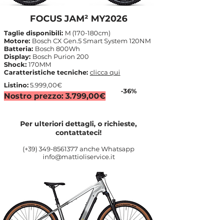
FOCUS JAM² MY2026
Taglie disponibili:
M (170-180cm)
Motore:
Bosch CX Gen.5 Smart System 120NM
Batteria:
Bosch 800Wh
Display:
Bosch Purion 200
Shock:
170MM
Caratteristiche tecniche:
clicca qui
Listino:
5.999,00€
-36%
Nostro prezzo:
3.799,00€
Per ulteriori dettagli, o richieste,
contattateci!
(+39)
349-8561377
anche Whatsapp
info@mattioliservice.it