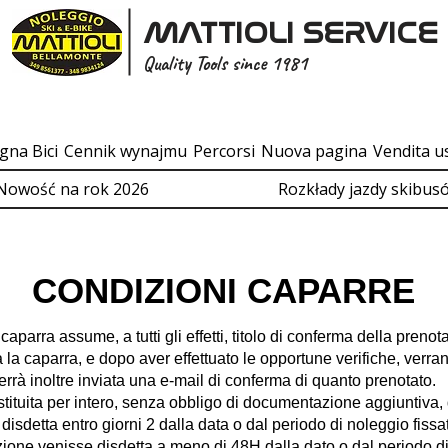
MATTIOLI SERVICE
Quality Tools since 1981
gna Bici
Cennik wynajmu
Percorsi
Nuova pagina
Vendita u
Nowość na rok 2026
Rozkłady jazdy skibus
CONDIZIONI CAPARRE
aparra assume, a tutti gli effetti, titolo di conferma della prenot
la caparra, e dopo aver effettuato le opportune verifiche, verran
 verrà inoltre inviata una e-mail di conferma di quanto prenotato.
tituita per intero, senza obbligo di documentazione aggiuntiva, 
isdetta entro giorni 2 dalla data o dal periodo di noleggio fissa
ione venisse disdetta a meno di 48H dalla dato o dal periodo di