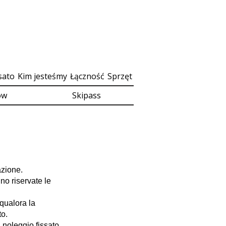
sato
Kim jesteśmy
Łączność
Sprzęt
ów
Skipass
azione.
no riservate le
qualora la
to.
 noleggio fissato