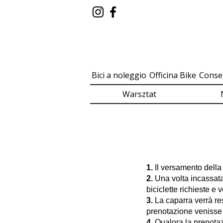
Bici a noleggio
Officina Bike
Conse
Warsztat
1.
Il versamento della c
2.
Una volta incassata 
biciclette richieste e
3.
La caparra verrà res
prenotazione venisse d
4.
Qualora la prenotaz