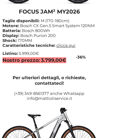
FOCUS JAM² MY2026
Taglie disponibili:
M (170-180cm)
Motore:
Bosch CX Gen.5 Smart System 120NM
Batteria:
Bosch 800Wh
Display:
Bosch Purion 200
Shock:
170MM
Caratteristiche tecniche:
clicca qui
Listino:
5.999,00€
-36%
Nostro prezzo:
3.799,00€
Per ulteriori dettagli, o richieste,
contattateci!
(+39)
349-8561377
anche Whatsapp
info@mattioliservice.it