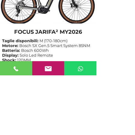
FOCUS JARIFA² MY2026
Taglie disponibili:
M (170-180cm)
Motore:
Bosch SX Gen.5 Smart System 85NM
Batteria:
Bosch 600Wh
Display:
Solo Led Remote
Shock:
120MM
Caratteristiche tecniche:
clicca qui
Listino:
2.999,00€
-30%
Nostro prezzo:
2
.099,00€
Per ulteriori dettagli, o richieste,
contattateci!
(+39)
349-8561377
anche Whatsapp
info@mattioliservice.it
Aperti tutti i giorni: 09:00-12:30 / 14:30-18:00