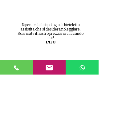
Dipende dalla tipologia di bicicletta
assistita che si desidera noleggiare.
Scaricate il nostro prezzario cliccando
qui!
INFO
C'è un'assicurazione sulle
bici?
Le bici ed i relativi accessori NON sono
assicurati, pertanto, l'utente è
pienamente responsabile dell'attrezzo
noleggiato. Tutto il materiale è da
trattarsi con diligenza.