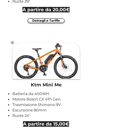
Ruote 29"
A partire da 20,00€
Dettagli e Tariffe
Ktm Mini Me
Batteria da 400WH
Motore Bosch CX 4Th Gen.
Trasmissione Shimano 9V
Escursione 80mm
Ruote 24"
A partire da 15,00€