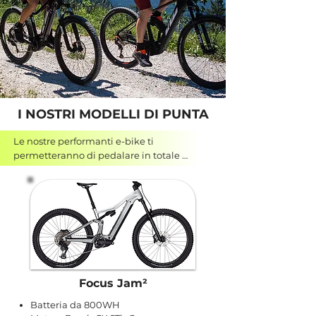
I NOSTRI MODELLI DI PUNTA
Le nostre performanti e-bike ti 
permetteranno di pedalare in totale 
tranquillità assieme alla famiglia lungo la 
ciclabile delle valli di Fiemme e Fassa. 
Avventurarti lungo itinerari mozzafiato e 
immersi nella natura come la Val Venegia, 
Paneveggio e l'Alpe Lusia. L'unico 
pensiero sarà: a quando la prossima?
Focus Jam²
Batteria da 800WH