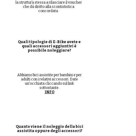
la struttura stessa a rilasciare il voucher
che dà diritto alla scontististica
concordata.
Quali tipologie di E-Bike avete e
quali accessori aggiuntivi è
possibile noleggiare?
Abbiamo bici assistite per bambini e per
adulti con i relativi accessori. Date
un'occhiata cliccando sul link
sottostante.
INFO
Quanto viene il noleggio della bici
assistita oppure degli accessori?