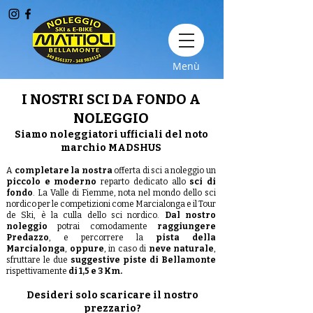
Menù
I NOSTRI SCI DA FONDO A
NOLEGGIO
Siamo noleggiatori ufficiali del noto
marchio MADSHUS
A
completare la nostra
offerta di sci a noleggio un
piccolo e moderno
reparto dedicato allo
sci di
fondo
. La Valle di Fiemme, nota nel mondo dello sci
nordico per le competizioni come Marcialonga e il Tour
de Ski, è la culla dello sci nordico.
Dal nostro
noleggio
potrai comodamente
raggiungere
Predazzo
, e percorrere la
pista della
Marcialonga
,
oppure
, in caso di
neve naturale
,
sfruttare le due
suggestive piste di Bellamonte
rispettivamente
di 1,5 e 3 Km.
Desideri solo scaricare il nostro
prezzario?