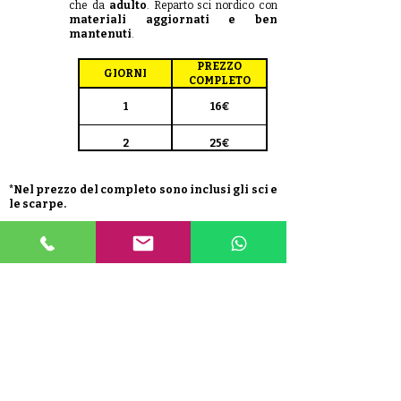
che da
adulto
. Reparto sci nordico con
materiali aggiornati e ben
mantenuti
.
PREZZO
GIORNI
COMPLETO
1
16€
2
25€
3
33€
*Nel prezzo del completo sono inclusi gli sci e
le scarpe.
4
40€
5
47€
6
54€
Aperti tutti i giorni: 09:00-12:30 / 14:30-18:00
7
+ 5,00€
MATTIOLI SERVICE
Quality Tools since 1981
Via Prai de Mont, 46 Loc.Bellamonte