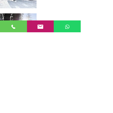
Schneeschuhe
Aperti tutti i giorni: 09:00-12:30 / 14:30-18:00
MATTIOLI SERVICE
Quality Tools since 1981
Via Prai de Mont, 46 Loc.Bellamonte
(TN)
Tel:
349-8561377
(Anche whatsapp)
Mail:
info@mattioliservice.it