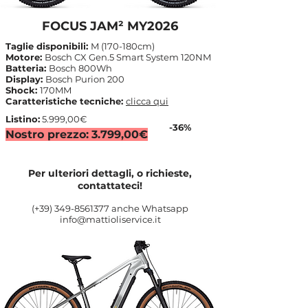
FOCUS JAM² MY2026
Taglie disponibili:
M (170-180cm)
Motore:
Bosch CX Gen.5 Smart System 120NM
Batteria:
Bosch 800Wh
Display:
Bosch Purion 200
Shock:
170MM
Caratteristiche tecniche:
clicca qui
Listino:
5.999,00€
-36%
Nostro prezzo:
3.799,00€
Per ulteriori dettagli, o richieste,
contattateci!
(+39)
349-8561377
anche Whatsapp
info@mattioliservice.it