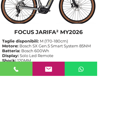
FOCUS JARIFA² MY2026
Taglie disponibili:
M (170-180cm)
Motore:
Bosch SX Gen.5 Smart System 85NM
Batteria:
Bosch 600Wh
Display:
Solo Led Remote
Shock:
120MM
Caratteristiche tecniche:
clicca qui
Listino:
2.999,00€
-30%
Nostro prezzo:
2
.099,00€
Per ulteriori dettagli, o richieste,
contattateci!
(+39)
349-8561377
anche Whatsapp
info@mattioliservice.it
Aperti tutti i giorni: 09:00-12:30 / 14:30-18:00