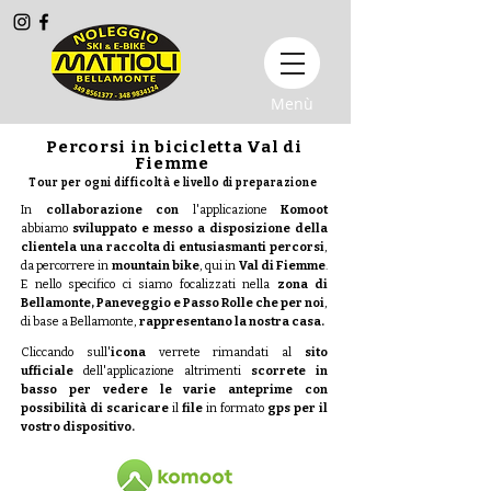
Menù
Percorsi in bicicletta Val di
Fiemme
Tour per ogni difficoltà e livello di preparazione
In
collaborazione con
l'applicazione
Komoot
abbiamo
sviluppato e messo a disposizione della
clientela una raccolta di entusiasmanti percorsi
,
da percorrere in
mountain bike
, qui in
Val di Fiemme
.
E nello specifico ci siamo focalizzati nella
zona di
Bellamonte, Paneveggio e Passo Rolle
che per noi
,
di base a Bellamonte,
rappresentano la nostra casa.
Cliccando sull'
icona
verrete rimandati al
sito
ufficiale
dell'applicazione altrimenti
scorrete in
basso per vedere le varie anteprime con
possibilità di scaricare
il
file
in formato
gps per il
vostro dispositivo.