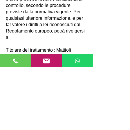
controllo, secondo le procedure
previste dalla normativa vigente. Per
qualsiasi ulteriore informazione, e per
far valere i diritti a lei riconosciuti dal
Regolamento europeo, potrà rivolgersi
a:
Titolare del trattamento : Mattioli
Service -
3489834124
–
3498561377
Aperti tutti i giorni: 09:00-12:30 / 14:30-18:00
MATTIOLI SERVICE
Quality Tools since 1981
Via Prai de Mont, 46 Loc.Bellamonte
(TN)
Tel:
349-8561377
(Anche whatsapp)
Mail:
info@mattioliservice.it
Cod.Fisc.
MTTDNI72H22L378N
Web:
www.mattioliservice.it